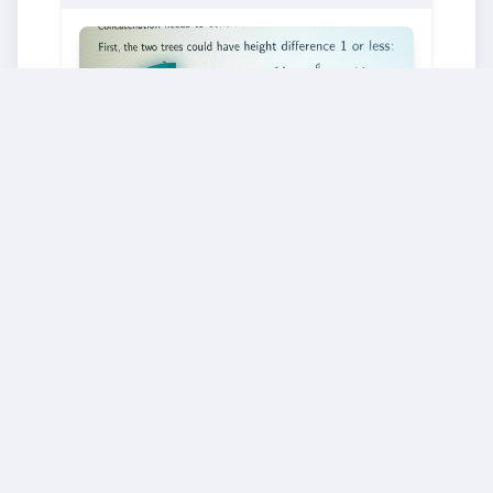
COMPUTER SCIENCE
École polytechnique fédérale de Lausanne
Starts: Feb. 18, 2018
Instructional Design with
Orchestration Graphs