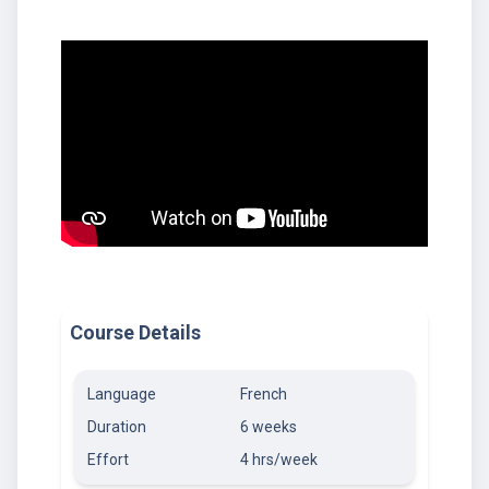
Course Details
Language
French
Duration
6 weeks
Effort
4 hrs/week