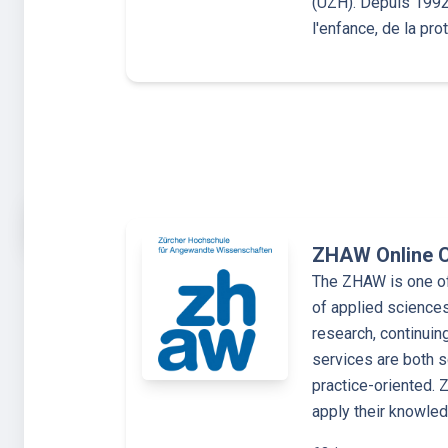
(UZH). Depuis 1992,
l'enfance, de la pro
ZHAW Online 
The ZHAW is one of 
of applied sciences
research, continuin
services are both s
practice-oriented.
apply their knowle