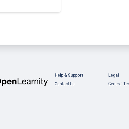
Help & Support
Legal
Contact Us
General Te
Conditions
Help
Privacy Pol
Open edX
Documentation
Content Creation