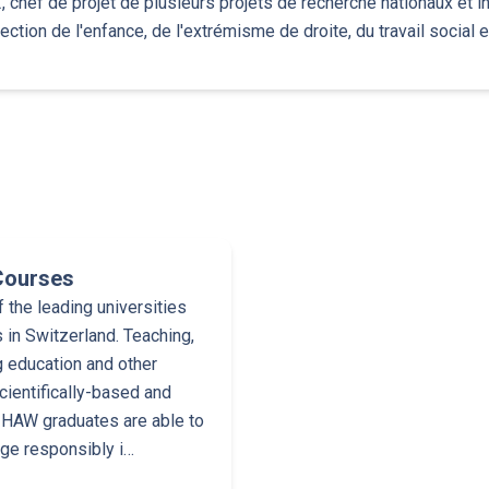
 chef de projet de plusieurs projets de recherche nationaux et i
tection de l'enfance, de l'extrémisme de droite, du travail social et
Courses
the leading universities
 in Switzerland. Teaching,
g education and other
cientifically-based and
 ZHAW graduates are able to
dge responsibly i…