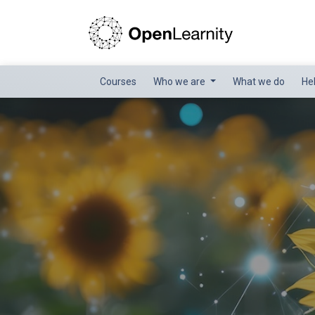
Courses
Who we are
What we do
He