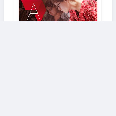
EDUCATION & TEACHER TRAINING
École polytechnique fédérale de Lausanne
Starts: July 25, 2024
Humanitarian Action in the Digital
Age