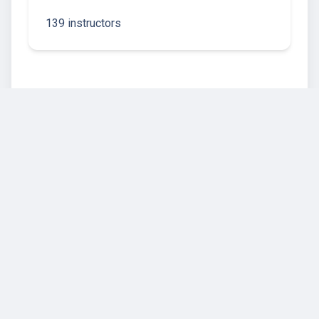
139 instructors
Help & Support
Legal
Contact Us
General Terms and