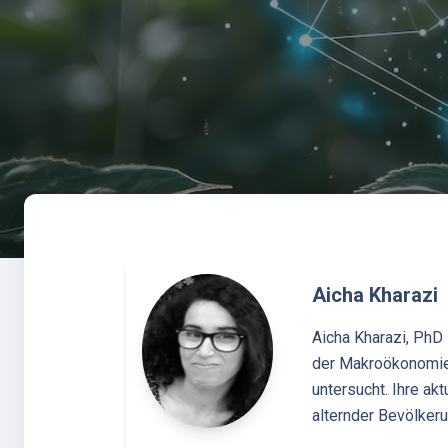
Aicha Kharazi
Aicha Kharazi, PhD 
der Makroökonomie,
untersucht. Ihre ak
alternder Bevölker