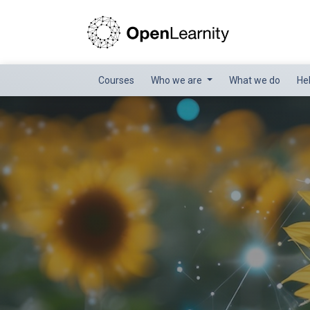
Courses
Who we are
What we do
He