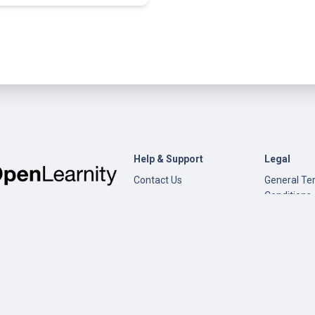
Help & Support
Legal
Contact Us
General Te
Conditions
Help
Privacy Pol
Open edX
Documentation
Content Creation
©
Open Learnity