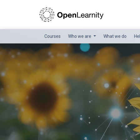
Courses
Who we are
What we do
He