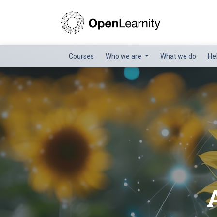
Courses
Who we are
What we do
He