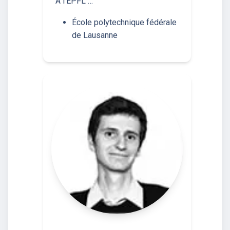
À l’EPFL …
École polytechnique fédérale
de Lausanne