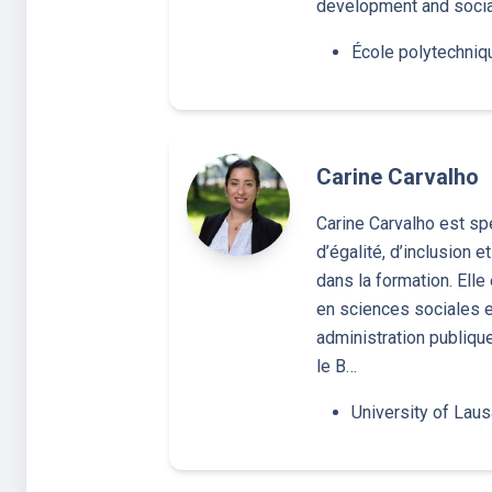
development and socia
École polytechniq
Carine Carvalho
Carine Carvalho est sp
d’égalité, d’inclusion et
dans la formation. Elle 
en sciences sociales e
administration publique
le B…
University of Lau