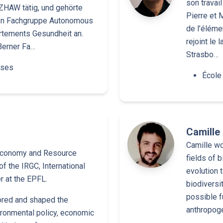
son travai
ZHAW tätig, und gehörte
Pierre et M
len Fachgruppe Autonomous
de l’élémen
tements Gesundheit an.
rejoint le
 Berner Fa…
Strasbo…
rses
École
Camille
Camille wo
 Economy and Resource
fields of 
f the IRGC, International
evolution 
 at the EPFL.
biodiversit
possible f
ored and shaped the
anthropoge
ronmental policy, economic