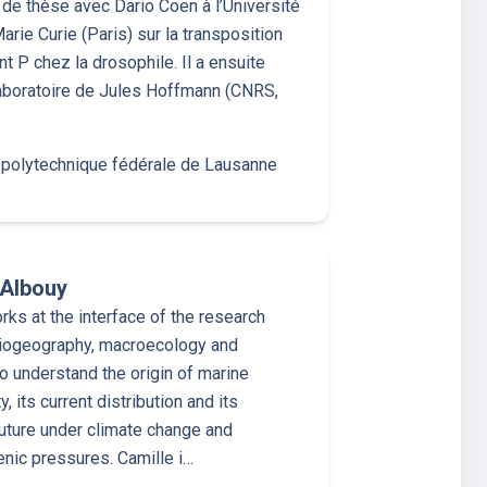
l de thèse avec Dario Coen à l’Université
arie Curie (Paris) sur la transposition
t P chez la drosophile. Il a ensuite
 laboratoire de Jules Hoffmann (CNRS,
 polytechnique fédérale de Lausanne
 Albouy
rks at the interface of the research
biogeography, macroecology and
to understand the origin of marine
y, its current distribution and its
uture under climate change and
nic pressures. Camille i…