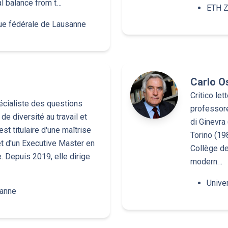
l balance from t…
ETH Z
ue fédérale de Lausanne
Carlo O
Critico let
écialiste des questions
professore 
 de diversité au travail et
di Ginevra
est titulaire d'une maîtrise
Torino (19
t d'un Executive Master en
Collège de 
. Depuis 2019, elle dirige
modern…
Univer
sanne