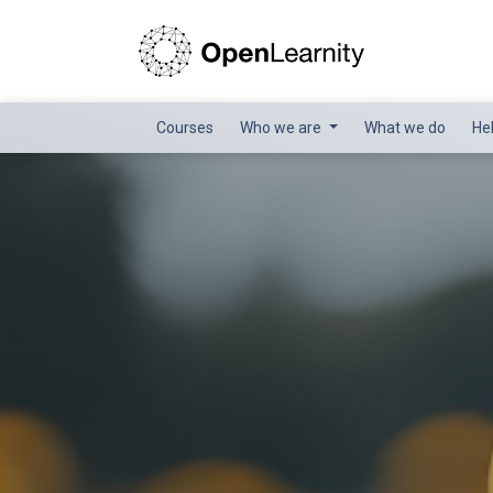
Courses
Who we are
What we do
He