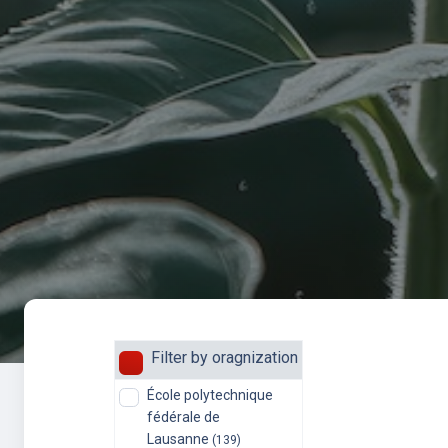
Filter by oragnization
École polytechnique
fédérale de
Lausanne
(139)