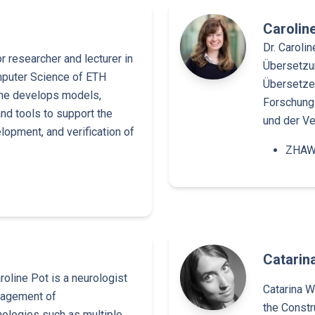
Carolin
Dr. Carolin
or researcher and lecturer in
Übersetzun
puter Science of ETH
Übersetze
h he develops models,
Forschung 
nd tools to support the
und der V
lopment, and verification of
ZHAW 
Catarin
roline Pot is a neurologist
Catarina W
nagement of
the Constr
ologies such as multiple